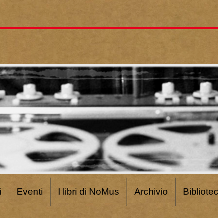
i
Eventi
I libri di NoMus
Archivio
Bibliote