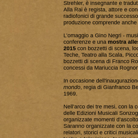
Strehler, è insegnante e tradutt
Alla Rai è regista, attore e c
radiofonici di grande success
produzione comprende anche co
L’omaggio a Gino Negri - musici
conferenze e una
mostra alle
2015
con bozzetti di scena, loc
Teche, Teatro alla Scala, Picc
bozzetti di scena di Franco R
concessi da Mariuccia Rognon
In occasione dell'inaugurazion
mondo
, regia di Gianfranco Be
1969.
Nell’arco dei tre mesi, con la 
delle Edizioni Musicali Sonzo
organizzate momenti d’ascolto e
Saranno organizzate con la coll
relatori, storici e critici musi