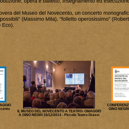
 produzione, opera e balletto, insegnamento ed esecuzion
Povera del Museo del Novecento, un concerto monografic
ossibili” (Massimo Mila), “folletto operosissimo” (Roberto
o Eco).
MAGGIO
CONFERENZA
ecento
GINO NEGRI 
IL MUSEO DEL NOVECENTO A TEATRO- OMAGGIO
A GINO NEGRI 16/12/2014 - Piccolo Teatro Grassi