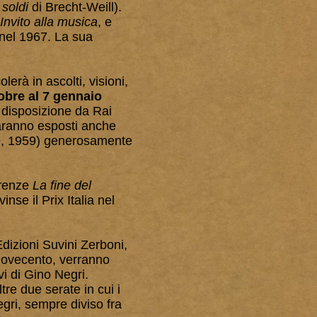
 soldi
di Brecht-Weill).
Invito alla musica
, e
a nel 1967. La sua
erà in ascolti, visioni,
tobre al 7 gennaio
a disposizione da Rai
Saranno esposti anche
e, 1959) generosamente
erenze
La fine del
nse il Prix Italia nel
Edizioni Suvini Zerboni,
Novecento, verranno
vi di Gino Negri.
re due serate in cui i
Negri, sempre diviso fra