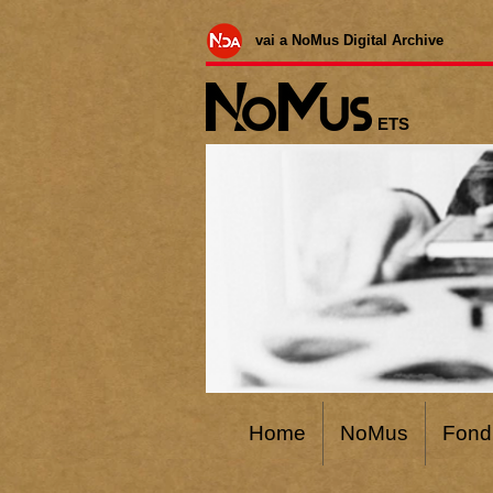
vai a NoMus Digital Archive
ETS
Home
NoMus
Fond