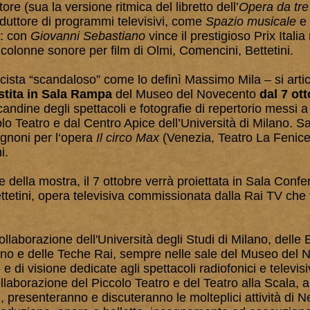
ore (sua la versione ritmica del libretto dell’
Opera da tre
onduttore di programmi televisivi, come
Spazio musicale
e
o: con
Giovanni Sebastiano
vince il prestigioso Prix Itali
lonne sonore per film di Olmi, Comencini, Bettetini.
sta “scandaloso” come lo definì Massimo Mila – si articol
stita in Sala Rampa
del Museo del Novecento
dal 7 ot
andine degli spettacoli e fotografie di repertorio messi 
olo Teatro e dal Centro Apice dell’Università di Milano. 
ognoni per l‘opera
Il circo Max
(Venezia, Teatro La Fenic
i.
e della mostra, il 7 ottobre verrà proiettata in Sala Conf
ttetini, opera televisiva commissionata dalla Rai TV che vi
collaborazione dell'Università degli Studi di Milano, delle 
gno e delle Teche Rai, sempre nelle sale del Museo del 
 di visione dedicate agli spettacoli radiofonici e televisi
aborazione del Piccolo Teatro e del Teatro alla Scala, alt
cali, presenteranno e discuteranno le molteplici attività di 