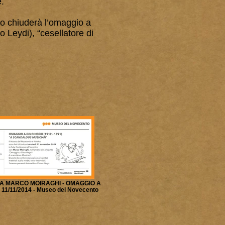
e.
o chiuderà l’omaggio a
 Leydi), “cesellatore di
 MARCO MOIRAGHI - OMAGGIO A
11/11/2014 - Museo del Novecento