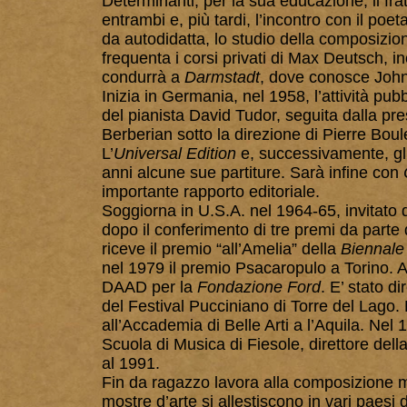
Determinanti, per la sua educazione, il fr
entrambi e, più tardi, l’incontro con il po
da autodidatta, lo studio della composizio
frequenta i corsi privati di Max Deutsch, 
condurrà a
Darmstadt
, dove conosce Joh
Inizia in Germania, nel 1958, l’attività pu
del pianista David Tudor, seguita dalla pre
Berberian sotto la direzione di Pierre Boul
L’
Universal Edition
e, successivamente, gli
anni alcune sue partiture. Sarà infine con
importante rapporto editoriale.
Soggiorna in U.S.A. nel 1964-65, invitato 
dopo il conferimento di tre premi da part
riceve il premio “all’Amelia” della
Biennale
nel 1979 il premio Psacaropulo a Torino. A 
DAAD per la
Fondazione Ford
. E’ stato d
del Festival Pucciniano di Torre del Lago.
all’Accademia di Belle Arti a l’Aquila. Nel
Scuola di Musica di Fiesole, direttore del
al 1991.
Fin da ragazzo lavora alla composizione mu
mostre d’arte si allestiscono in vari paesi 