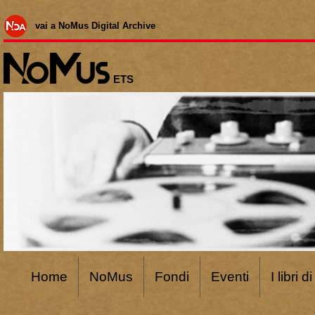
vai a NoMus Digital Archive
ETS
Home
NoMus
Fondi
Eventi
I libri 