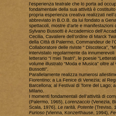
l’esperienza teatrale che lo porta ad occup
fondamentale della sua attività è costituito
propria esperienza creativa realizzati
abbreviato in B.O.B. da lui fondato a Gena
spettacoli, mostre d’arte e manifestazioni 
Sylvano Bussotti è Accademico dell’Acca
Cecilia, Cavaliere dell’ordine di Marck Tw
della Città di Palermo, Commandeur de l’O
Collaboratore delle riviste “ Discoteca”, “
intervistato regolarmente da innumerevoli 
letterario “I miei Teatri”, le poesie “Letter
volume illustrato “Moda e Musica” oltre al
Bussotti”.
Parallelamente realizza numerosi allestime
Fiorentino; a La Fenice di Venezia; al Reg
Barcellona; al Festival di Torre del Lago; a
Milano.
I momenti fondamentali dell’attività di co
(Palermo, 1965),
Lorenzaccio
(Venezia, B
Scala, 1976),
Le rarità, Potente
(Treviso, 
Furioso
(Vienna, Konzerthause, 1994),
Fe