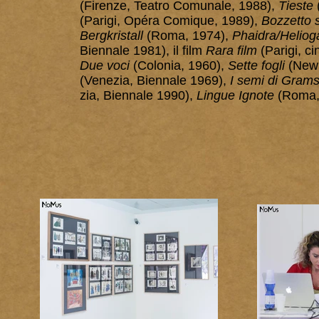
(Firenze, Teatro Comunale, 1988),
Tie
ste
(Parigi, Opéra Comique, 1989),
Bozzetto s
Bergkristall
(Roma, 1974),
Phaidra/Heliog
Biennale 1981), il film
Rara film
(Parigi, c
Due voci
(Colonia, 1960),
Sette fogli
(New 
(Venezia, Biennale 1969),
I semi di Grams
zia, Biennale 1990),
Lingue Ignote
(Roma, 