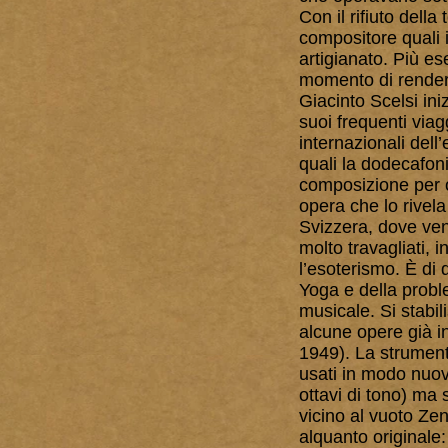
Con il rifiuto dell
compositore quali 
artigianato. Più ese
momento di renderg
Giacinto Scelsi ini
suoi frequenti viag
internazionali dell
quali la dodecafoni
composizione per 
opera che lo rivela
Svizzera, dove ven
molto travagliati, i
l’esoterismo. È di q
Yoga e della probl
musicale. Si stabi
alcune opere già in
1949). La strument
usati in modo nuovo
ottavi di tono) ma 
vicino al vuoto Zen
alquanto originale: