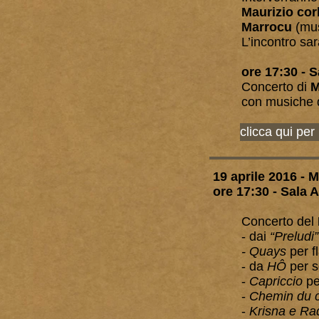
Maurizio cor
Marrocu
(mus
L’incontro sa
ore 17:30 - 
Concerto di
M
con musiche 
clicca qui per
19 aprile 2016 -
ore 17:30
- Sala 
Concerto del
- dai
“Preludi”
-
Quays
per f
- da
HÔ
per s
-
Capriccio
pe
-
Chemin du 
-
Krisna e Ra