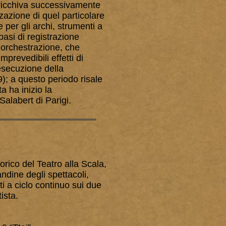
arricchiva successivamente
zazione di quel particolare
per gli archi, strumenti a
 basi di registrazione
i orchestrazione, che
mprevedibili effetti di
’esecuzione della
9); a questo periodo risale
a ha inizio la
alabert di Parigi.
torico del Teatro alla Scala,
andine degli spettacoli,
ti a ciclo continuo sui due
ista.