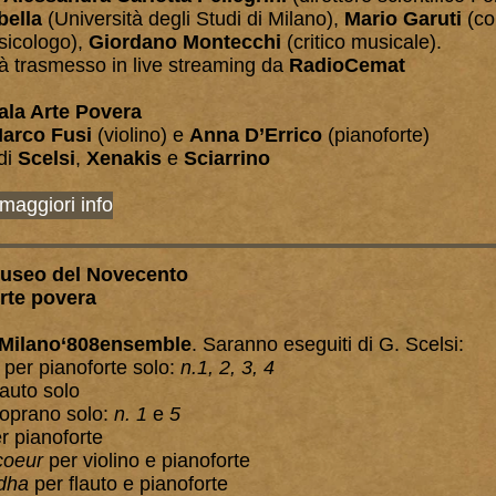
bella
(Università degli Studi di Milano),
Mario Garuti
(co
icologo),
Giordano Montecchi
(critico musicale).
rà trasmesso in live streaming da
RadioCemat
Sala Arte Povera
arco Fusi
(violino) e
Anna D’Errico
(pianoforte)
di
Scelsi
,
Xenakis
e
Sciarrino
 maggiori info
 Museo del Novecento
Arte povera
Milano‘808ensemble
. Saranno eseguiti di G. Scelsi:
per pianoforte solo:
n.1, 2, 3,
4
lauto solo
oprano solo:
n. 1
e
5
r pianoforte
coeur
per violino e pianoforte
dha
per flauto e pianoforte