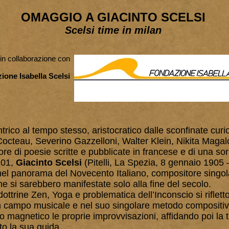
OMAGGIO A GIACINTO SCELSI
Scelsi time in milan
in collaborazione con
ione Isabella Scelsi
rico al tempo stesso, aristocratico dalle sconfinate curios
cteau, Severino Gazzelloni, Walter Klein, Nikita Magal
ore di poesie scritte e pubblicate in francese e di una s
 101,
Giacinto Scelsi
(Pitelli, La Spezia, 8 gennaio 1905
 nel panorama del Novecento Italiano, compositore singola
he si sarebbero manifestate solo alla fine del secolo.
, dottrine Zen, Yoga e problematica dell’Inconscio si riflet
 campo musicale e nel suo singolare metodo compositivo
o magnetico le proprie improvvisazioni, affidando poi la t
o la sua guida.