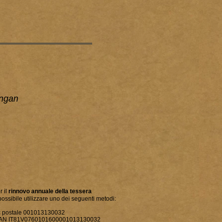
ngan
r il
rinnovo annuale della tessera
possibile utilizzare uno dei seguenti metodi:
c postale 001013130032
AN IT81V0760101600001013130032