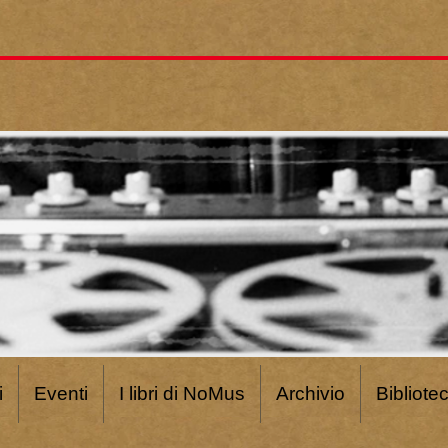
i
Eventi
I libri di NoMus
Archivio
Bibliote