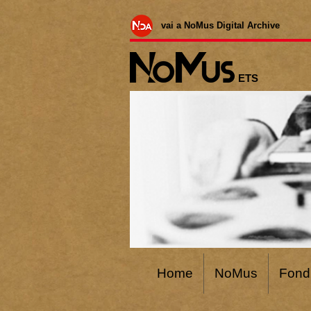
vai a NoMus Digital Archive
ETS
Home
NoMus
Fond