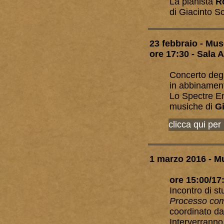
La pianista
R
di Giacinto Sc
23 febbraio - Mu
ore 17:30 - Sala 
Concerto degli
in abbinamen
Lo Spectre E
musiche di
Gi
clicca qui per
1 marzo 2016 - M
ore 15:00/17
Incontro di st
Processo comp
coordinato d
Interverrann