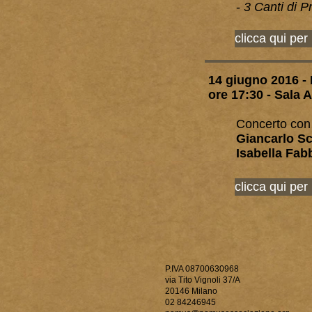
-
3 Canti di P
clicca qui per
14 giugno 2016 -
ore 17:30 - Sala 
Concerto con 
Giancarlo Sc
Isabella Fab
clicca qui per
P.IVA 08700630968
via Tito Vignoli 37/A
20146 Milano
02 84246945