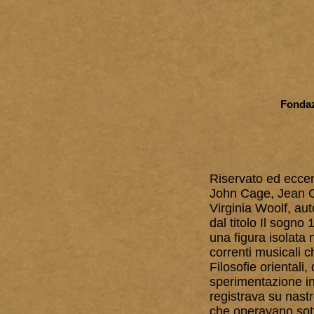
Fondaz
Riservato ed eccent
John Cage, Jean Co
Virginia Woolf, aut
dal titolo Il sogno
una figura isolata
correnti musicali c
Filosofie orientali
sperimentazione in
registrava su nastr
che operavano sott