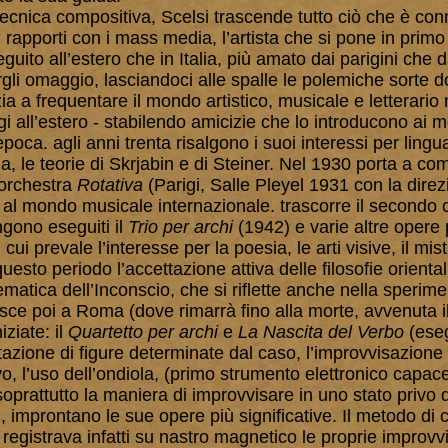
a tecnica compositiva, Scelsi trascende tutto ciò che è con
i rapporti con i mass media, l’artista che si pone in pri
guito all’estero che in Italia, più amato dai parigini che d
li omaggio, lasciandoci alle spalle le polemiche sorte d
zia a frequentare il mondo artistico, musicale e letterario 
gi all’estero - stabilendo amicizie che lo introducono ai m
’epoca. agli anni trenta risalgono i suoi interessi per lin
a, le teorie di Skrjabin e di Steiner. Nel 1930 porta a c
orchestra
Rotativa
(Parigi, Salle Pleyel 1931 con la dire
 al mondo musicale internazionale. trascorre il secondo c
gono eseguiti il
Trio per archi
(1942) e varie altre opere 
n cui prevale l’interesse per la poesia, le arti visive, il mi
uesto periodo l’accettazione attiva delle filosofie oriental
ematica dell’Inconscio, che si riflette anche nella speri
lisce poi a Roma (dove rimarrà fino alla morte, avvenuta 
iziate: il
Quartetto per archi
e
La Nascita del Verbo
(eseg
azione di figure determinate dal caso, l’improvvisazione 
, l’uso dell’ondiola, (primo strumento elettronico capace d
soprattutto la maniera di improvvisare in uno stato privo
, improntano le sue opere più significative. Il metodo di
 registrava infatti su nastro magnetico le proprie improvvi