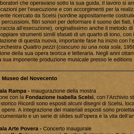
aboratori che operavano sotto la sua guida. Il lavoro si 
icazioni per l’esecuzione e con accorgimenti per la realiz
te ricercato da Scelsi (sordine appositamente costruite 
percussioni, filtri sonori per deformare il suono dei fiati,
traccia all’esecuzione). originalissimo anche il metodo d
oppiare strumenti simili sfasati di un quarto di tono, con i
elazione di questa nuova, importante fase ha inizio con l
orchestra
Quattro pezzi
(
ciascuno su una nota sola
, 195
one della sua opera teorica e letteraria. Negli anni ottant
a sua imponente produzione musicale presso le editions S
- Museo del Novecento
ala Rampa -
Inaugurazione della mostra
ione con la
Fondazione Isabella Scelsi
, con l’Archivio s
 storico Ricordi sono esposti alcuni disegni di Scelsi, loc
e opere. A integrazione dei materiali esposti sono proietta
umentario e un serie di slides sull’opera e la vita dell’art
Sala Arte Povera -
Concerto inaugurale