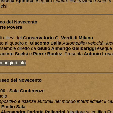
ossella Spinosa
eseguirà
Quattro illustrazioni
e
Suite n.
elsi
seo del Novecento
Arte Povera
 allievi del
Conservatorio G. Verdi di Milano
to al quadro di
Giacomo Balla
Automobile+velocità+lu
nsemble diretto da
Giulio Almerigo Galibariggi
esegue
acinto Scelsi
e
Pierre Boulez
. Presenta
Antonio Losa
 maggiori info
useo del Novecento
:00 - Sala Conferenze
udio
ositivo e istanze autoriali nel mondo intermediale: il ca
a
Emilio Sala
.
o
Alessandra Carlotta Pellegrini
(direttore scientifico F