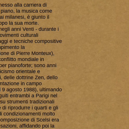
nesso alla carriera di
mo piano, la musica come
ai milanesi, è giunto il
opo la sua morte.
negli anni Venti - durante i
ovimenti culturali
guaggi e tecniche compositive
ompimento la
zione di Pierre Monteux),
onflitto mondiale in
per pianoforte; sono anni
sticismo orientale e
i, delle dottrine Zen, dello
mentazione in campo
il 9 agosto 1988), ultimando
uiti entrambi a Parigi nel
su strumenti tradizionali
i riprodurre i quarti e gli
 di condizionamenti molto
 composizione di Scelsi era
sazioni, affidando poi la