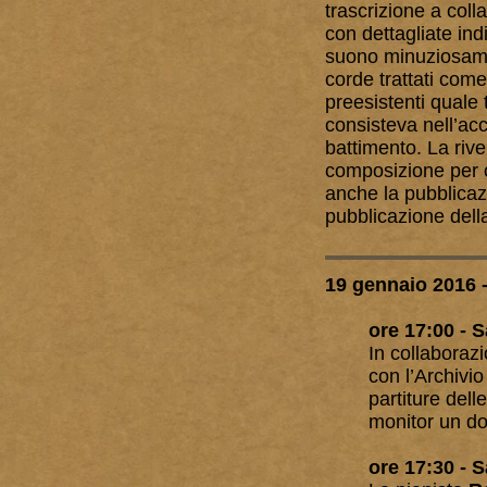
trascrizione a coll
con dettagliate ind
suono minuziosamen
corde trattati come 
preesistenti quale 
consisteva nell’acc
battimento. La riv
composizione per 
anche la pubblicazi
pubblicazione dell
19 gennaio 2016 
ore 17:00
- S
In collaboraz
con l’Archivio
partiture dell
monitor un doc
ore 17:30 - 