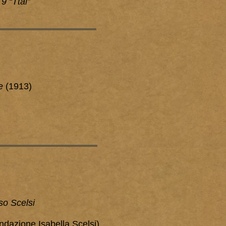
 9 “Ttai”
ce
(1913)
so Scelsi
ondazione Isabella Scelsi).