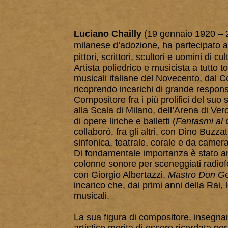
Luciano Chailly
(19 gennaio 1920 – 2
milanese d’adozione, ha partecipato al
pittori, scrittori, scultori e uomini di cul
Artista poliedrico e musicista a tutto t
musicali italiane del Novecento, dal Con
ricoprendo incarichi di grande responsa
Compositore fra i più prolifici del suo s
alla Scala di Milano, dell’Arena di Ver
di opere liriche e balletti (
Fantasmi al 
collaborò, fra gli altri, con Dino Buzz
sinfonica, teatrale, corale e da camera
Di fondamentale importanza è stato anc
colonne sonore per sceneggiati radiofo
con Giorgio Albertazzi,
Mastro Don G
incarico che, dai primi anni della Rai,
musicali.
La sua figura di compositore, insegnant