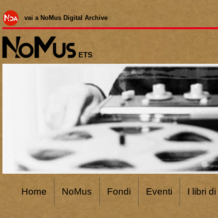
vai a NoMus Digital Archive
ETS
Home
NoMus
Fondi
Eventi
I libri 