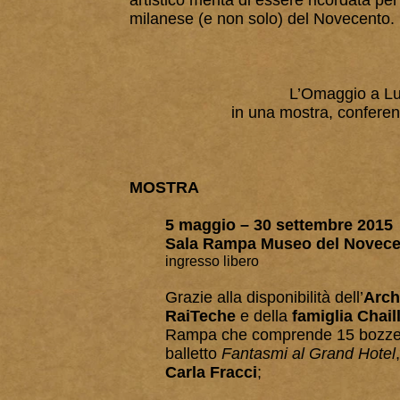
artistico merita di essere ricordata pe
milanese (e non solo) del Novecento.
L’Omaggio a Luc
in una mostra, conferenz
MOSTRA
5 maggio – 30 settembre 2015
Sala Rampa Museo del Novece
ingresso libero
Grazie alla disponibilità dell’
Arch
RaiTeche
e della
famiglia Chail
Rampa che comprende 15 bozzet
balletto
Fantasmi al Grand Hotel
Carla Fracci
;