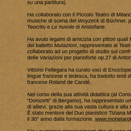
su una partitura).
Ha collaborato con il Piccolo Teatro di Milan
musiche di scena del
Woyzeck
di Büchner, 
Teocrito e
Le nuvole
di Aristofane.
Ha avuto legami di amicizia con pittori quali 
del balletto
Mutazioni
, rappresentato al Teat
collaborato ad un progetto di studio sul conf
delle
Variazioni
per pianoforte op.27 di Anto
Vittorio Fellegara ha curato voci di Enciclop
lingue francese e tedesca, ha tradotto testi
francese Roland de Candé.
​Nel corso della sua attività didattica (al C
“Donizetti” di Bergamo), ha rappresentato un
di allievi, grazie alla sua vasta cultura e all
È stato mentore del Duo pianistico Tiziana 
il 30° anno dalla formazione.
www.monetaro