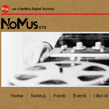
vai a NoMus Digital Archive
ETS
Home
NoMus
Fondi
Eventi
I libri 