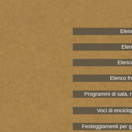
Elen
Elen
Elenc
Elenco fr
Programmi di sala, r
Voci di enciclo
Festeggiamenti per gli