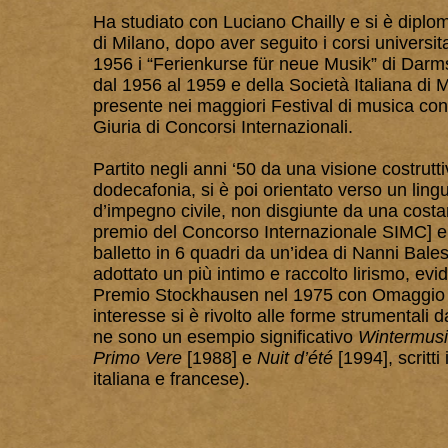
Ha studiato con Luciano Chailly e si è diplo
di Milano, dopo aver seguito i corsi universit
1956 i “Ferienkurse für neue Musik” di Dar
dal 1956 al 1959 e della Società Italiana d
presente nei maggiori Festival di musica co
Giuria di Concorsi Internazionali.
Partito negli anni ‘50 da una visione costrutt
dodecafonia, si è poi orientato verso un lin
d’impegno civile, non disgiunte da una cost
premio del Concorso Internazionale SIMC] 
balletto in 6 quadri da un’idea di Nanni Bales
adottato un più intimo e raccolto lirismo, evi
Premio Stockhausen nel 1975 con Omaggio a B
interesse si è rivolto alle forme strumentali 
ne sono un esempio significativo
Wintermusi
Primo Vere
[1988] e
Nuit d’été
[1994], scritt
italiana e francese).