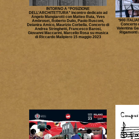
INTORNO A “POSIZIONE
DELL’ARCHITETTURA” Incontro dedicato ad
Angelo Mangiarotti con Matteo Ruta, Yves
‘900 ITALIA
Ambroset, Roberto Dulio, Paolo Rusconi,
Concerto d
Deianira Amico, Maurizio Corbella. Concerto di
Valentina Ga
Andrea Stringhetti, Francesco Barosi,
Rigamonti 
Giovanni Maccarini, Marcello Rosa su musica
di Riccardo Malipiero 15 maggio 2023