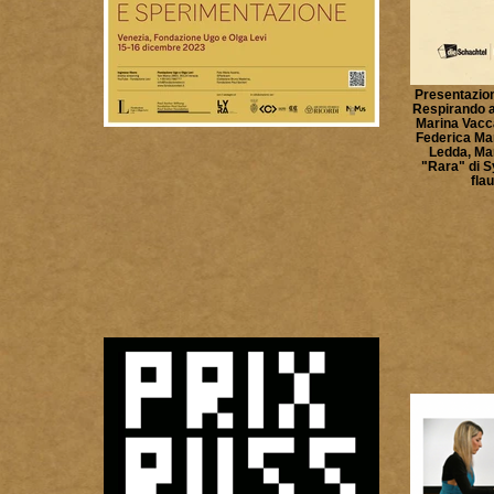
Presentazion
Respirando a
Marina Vacca
Federica Mar
Ledda, Mar
"Rara" di S
fla