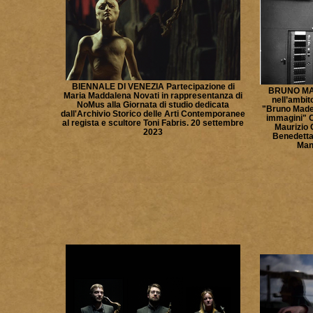
BIENNALE DI VENEZIA Partecipazione di
BRUNO MA
Maria Maddalena Novati in rappresentanza di
nell’ambit
NoMus alla Giornata di studio dedicata
"Bruno Made
dall'Archivio Storico delle Arti Contemporanee
immagini" C
al regista e scultore Toni Fabris. 20 settembre
Maurizio 
2023
Benedetta 
Man