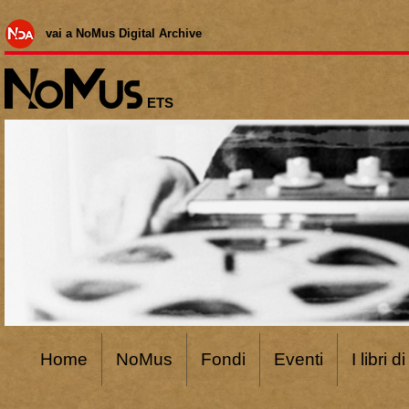
vai a NoMus Digital Archive
ETS
Home
NoMus
Fondi
Eventi
I libri 