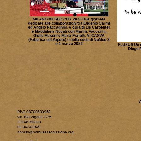
MILANO MUSEO CITY 2023 Due giornate
dedicate alle collaborazioni tra Eugenio Carmi
ed Angelo Paccagnini. A cura di Lis Carpenter
e Maddalena Novati con Marina Vaccarini,
Giulio Masoni e Maria Fratelli. Al CASVA
(Fabbrica del Vapore) e nella sede di NoMus 3
e 4 marzo 2023
FLUXUS Un co
Diego P
P.IVA 08700630968
via Tito Vignoli 37/A
20146 Milano
02 84246945
nomus@nomusassociazione.org