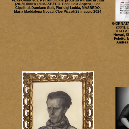
PERFORMANCE Nell'ambito del progetto Ritratto di città
(20-20.000Hz) di MASBEDO. Con Lucia Aspesi, Luca
Cipelletti, Damiano Gullì, Pierluigi Ledda, MASBEDO,
Maria Maddalena Novati, Cloe Piccoli 28 maggio 2024
GIORNATA
2004). 
DALLA 
Novati, S
Foletto, 
Andrea 