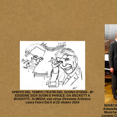
SPIRITO DEL TEMPO | TEATRI DEL SUONO D’OGGI - IIIª
EDIZIONE 2024 SUONI E PAROLE: DA BECKETT A
BUSSOTTI - In MEDIA stat virtus Direzione Artistica:
Laura Faoro Dal 6 al 22 ottobre 2024
NOVECE
Antonella
Musiche 
Luciano Ch