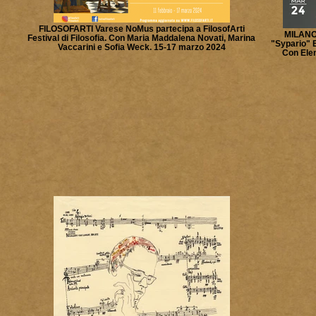
FILOSOFARTI Varese NoMus partecipa a FilosofArti
MILANO
Festival di Filosofia. Con Maria Maddalena Novati, Marina
"Sypario" E
Vaccarini e Sofia Weck. 15-17 marzo 2024
Con Elen