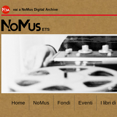
vai a NoMus Digital Archive
ETS
Home
NoMus
Fondi
Eventi
I libri 